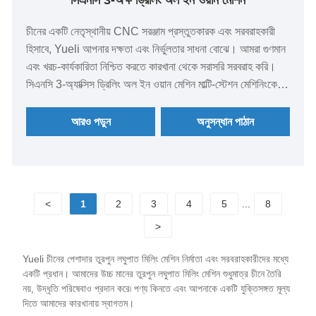
সিএনসি 3-অক্ষ ড্রিলিং অল ইন ওয়ান মেশিন
চীনের একটি নেতৃস্থানীয় CNC সরঞ্জাম প্রস্তুতকারক এবং সরবরাহকারী
হিসাবে, Yueli আপনার দক্ষতা এবং নির্ভুলতার সাধনা বোঝে। আমরা গুণমান
এবং খরচ-কার্যকারিতা নিশ্চিত করতে কারখানা থেকে সরাসরি সরবরাহ করি।
সিএনসি 3-অ্যাক্সিস ড্রিলিং অল ইন ওয়ান মেশিন মাল্টি-স্টেশন মেশিনিংকে
সহজ করার জন্য ডিজাইন করা হয়েছে। এটি তুরপুন, লঘুপাত এবং মিলিং
একত্রিত করে। এটি পরিচালনা করা সহজ এবং শক্তিশালী। এটি
আরও পড়ুন
অনুসন্ধান পাঠান
উত্পাদনশীলতা বৃদ্ধি এবং গুণমান নিশ্চিত করার জন্য আদর্শ।
<
1
2
3
4
5
...
8
>
Yueli চীনের পেশাদার তুরপুন লঘুপাত মিলিং মেশিন নির্মাতা এবং সরবরাহকারীদের মধ্যে
একটি প্রধান। আমাদের উচ্চ মানের তুরপুন লঘুপাত মিলিং মেশিন শুধুমাত্র চীনে তৈরি
নয়, উদ্ধৃতি পরিষেবাও প্রদান করে৷ পণ্য কিনতে এবং আপনাকে একটি যুক্তিসঙ্গত মূল্য
দিতে আমাদের কারখানায় স্বাগতম।