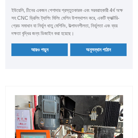
ইউয়েলি, চীনের একজন পেশাদার প্রস্তুতকারক এবং সরবরাহকারী 4র্থ অক্ষ
সহ CNC ড্রিলিং ট্যাপিং মিলিং মেশিন উপস্থাপন করে, একটি ফ্যাক্টরি-
গ্রেড সমাধান যা নির্ভুল ধাতু মেশিনিং, উত্পাদনশীলতা, নির্ভুলতা এবং ব্যয়
দক্ষতা বৃদ্ধির জন্য ডিজাইন করা হয়েছে।
আরও পড়ুন
অনুসন্ধান পাঠান