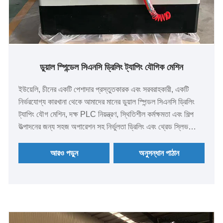
ডুয়াল স্পিন্ডেল সিএনসি ড্রিলিং ট্যাপিং যৌগিক মেশিন
ইউয়েলি, চীনের একটি পেশাদার প্রস্তুতকারক এবং সরবরাহকারী, একটি
নির্ভরযোগ্য কারখানা থেকে আমাদের মানের ডুয়াল স্পিন্ডল সিএনসি ড্রিলিং
ট্যাপিং যৌগ মেশিন, দক্ষ PLC নিয়ন্ত্রণ, স্থিতিশীল কর্মক্ষমতা এবং শিল্প
উত্পাদনের জন্য সহজ অপারেশন সহ নির্ভুলতা ড্রিলিং এবং থ্রেড স্লিভ
ট্যাপিংয়ের জন্য ইঞ্জিনিয়ারড।
আরও পড়ুন
অনুসন্ধান পাঠান