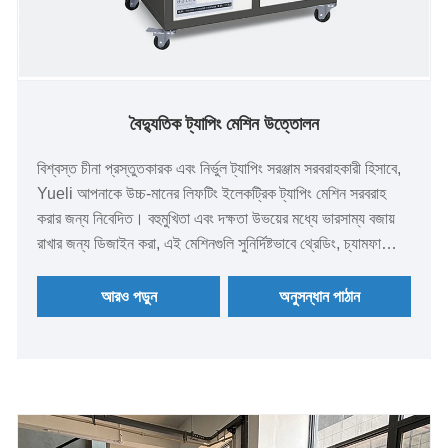
বৈদ্যুতিক ট্যাপিং মেশিন উত্তোলন
বিশ্বস্ত চীনা প্রস্তুতকারক এবং নির্ভুল ট্যাপিং সরঞ্জাম সরবরাহকারী হিসাবে,
Yueli আপনাকে উচ্চ-মানের লিফটিং ইলেকট্রিক ট্যাপিং মেশিন সরবরাহ
করার জন্য নিবেদিত। বহুমুখিতা এবং দক্ষতা উভয়ের মধ্যে ভারসাম্য বজায়
রাখার জন্য ডিজাইন করা, এই মেশিনগুলি সুনির্দিষ্টভাবে থ্রেডিং, চ্যামফারিং
এবং গভীর-গর্ত ট্যাপিং অপারেশন চালাতে সক্ষম, যা এগুলিকে বিস্তৃত শিল্প
উত্পাদন এবং কর্মশালার পরিবেশের জন্য উপযুক্ত করে তোলে।
আরও পড়ুন
অনুসন্ধান পাঠান