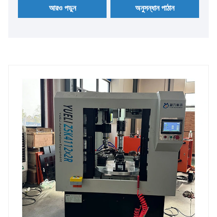
আরও পড়ুন
অনুসন্ধান পাঠান