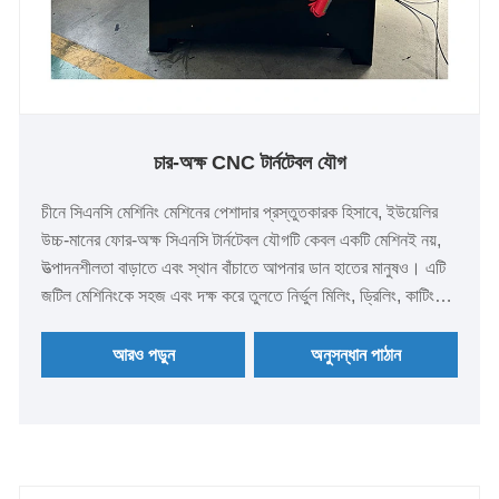
চার-অক্ষ CNC টার্নটেবল যৌগ
চীনে সিএনসি মেশিনিং মেশিনের পেশাদার প্রস্তুতকারক হিসাবে, ইউয়েলির
উচ্চ-মানের ফোর-অক্ষ সিএনসি টার্নটেবল যৌগটি কেবল একটি মেশিনই নয়,
উত্পাদনশীলতা বাড়াতে এবং স্থান বাঁচাতে আপনার ডান হাতের মানুষও। এটি
জটিল মেশিনিংকে সহজ এবং দক্ষ করে তুলতে নির্ভুল মিলিং, ড্রিলিং, কাটিং
এবং গ্রাইন্ডিংকে একীভূত করে।
আরও পড়ুন
অনুসন্ধান পাঠান