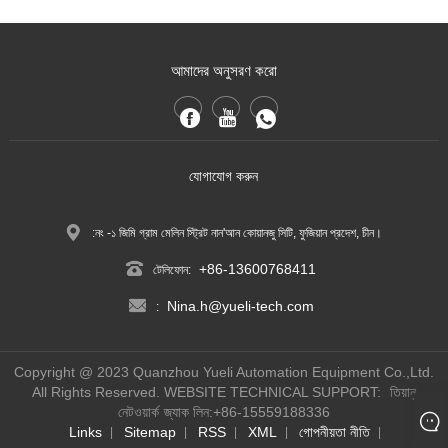
আমাদের অনুসরণ করো
যোগাযোগ করুন
:নং -১ জিমি গ্রাম মেলিন স্ট্রিট নান'আন কোয়ানজু সিটি, ফুজিয়ান প্রদেশ, চীন।
+86-13600768411
টেলিফোন:
Nina.h@yueli-tech.com
:
Copyright @ 2023 Quanzhou Yueli Automation Equipment Co.,Ltd.
All Rights Reserved.
WEBSITE TECHNICAL SUPPORT:
তিয়ানু
নেটওয়ার্ক
জ্যাক লিন:+86-15559188336
Links
Sitemap
RSS
XML
গোপনীয়তা নীতি
|
|
|
|
|