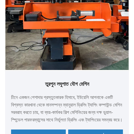
তুরপুন লঘুপাত যৌগ মেশিন
চীনে একজন পেশাদার প্রস্তুতকারক হিসাবে, ইউয়েলি আপনাকে একটি
বিশ্বস্ত কারখানা থেকে মানসম্পন্ন ম্যানুয়াল ড্রিলিং ট্যাপিং কম্পাউন্ড মেশিন
সরবরাহ করতে চায়, যা ব্যয়-কার্যকর শিল্প মেশিনিংয়ের জন্য দক্ষ ডুয়াল-
স্পিন্ডেল পারফরম্যান্সের সাথে নির্ভুলতা ড্রিলিং এবং ট্যাপিংয়ের সমন্বয় করে।