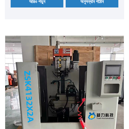
আরও পড়ুন
অনুসন্ধান পাঠান