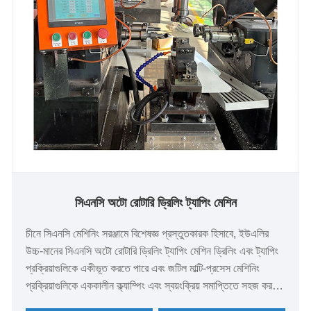
সিএনসি অটো রোটারি ড্রিলিং ট্যাপিং মেশিন
চীনে সিএনসি মেশিনিং সরঞ্জামে বিশেষজ্ঞ প্রস্তুতকারক হিসাবে, ইউএলির
উচ্চ-মানের সিএনসি অটো রোটারি ড্রিলিং ট্যাপিং মেশিন ড্রিলিং এবং ট্যাপিং
প্রক্রিয়াগুলিকে একীভূত করতে পারে এবং জটিল মাল্টি-প্রসেস মেশিনিং
প্রক্রিয়াগুলিকে এককালীন ক্ল্যাম্পিং এবং স্বয়ংক্রিয় সমাপ্তিতে সহজ করতে
পারে। এটি আধুনিক বুদ্ধিমান কর্মশালার ডান হাতের মানুষ।