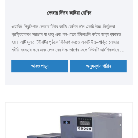
লেজার টিউব কাটিয়া মেশিন
ওয়ার্কিং প্রিন্সিপাল লেজার টিউব কাটিং মেশিন হ'ল একটি উচ্চ-নির্ভুলতা
প্রক্রিয়াকরণ সরঞ্জাম যা ধাতু এবং নন-ধাতব টিউবগুলি কাটার জন্য ব্যবহৃত
হয়। এটি মূলত টিউবটির পৃষ্ঠকে বিকিরণ করতে একটি উচ্চ-শক্তি লেজার
মরীচি ব্যবহার করে এবং লেজারের উচ্চ তাপের ফলে টিউবটি আংশিকভাবে গলে
বা বাষ্পীভূত হয়, যার ফলে কাটার উদ্দেশ্য অর্জন হয়।
আরও পড়ুন
অনুসন্ধান পাঠান