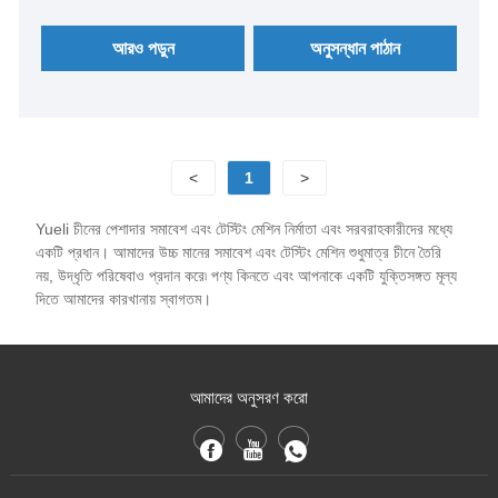
আরও পড়ুন
অনুসন্ধান পাঠান
<
1
>
Yueli চীনের পেশাদার সমাবেশ এবং টেস্টিং মেশিন নির্মাতা এবং সরবরাহকারীদের মধ্যে
একটি প্রধান। আমাদের উচ্চ মানের সমাবেশ এবং টেস্টিং মেশিন শুধুমাত্র চীনে তৈরি
নয়, উদ্ধৃতি পরিষেবাও প্রদান করে৷ পণ্য কিনতে এবং আপনাকে একটি যুক্তিসঙ্গত মূল্য
দিতে আমাদের কারখানায় স্বাগতম।
আমাদের অনুসরণ করো