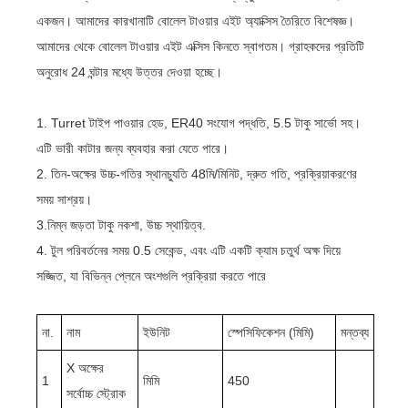
একজন। আমাদের কারখানাটি বোলেল টাওয়ার এইট অ্যাক্সিস তৈরিতে বিশেষজ্ঞ।
আমাদের থেকে বোলেল টাওয়ার এইট এক্সিস কিনতে স্বাগতম। গ্রাহকদের প্রতিটি
অনুরোধ 24 ঘন্টার মধ্যে উত্তর দেওয়া হচ্ছে।
1. Turret টাইপ পাওয়ার হেড, ER40 সংযোগ পদ্ধতি, 5.5 টাকু সার্ভো সহ।
এটি ভারী কাটার জন্য ব্যবহার করা যেতে পারে।
2. তিন-অক্ষের উচ্চ-গতির স্থানচ্যুতি 48মি/মিনিট, দ্রুত গতি, প্রক্রিয়াকরণের
সময় সাশ্রয়।
3.নিম্ন জড়তা টাকু নকশা, উচ্চ স্থায়িত্ব.
4. টুল পরিবর্তনের সময় 0.5 সেকেন্ড, এবং এটি একটি ক্যাম চতুর্থ অক্ষ দিয়ে
সজ্জিত, যা বিভিন্ন প্লেনে অংশগুলি প্রক্রিয়া করতে পারে
না.
নাম
ইউনিট
স্পেসিফিকেশন (মিমি)
মন্তব্য
X অক্ষের
1
মিমি
450
সর্বোচ্চ স্ট্রোক