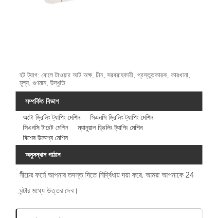
হট ট্যাগ: বোলে টাওয়ার আট অক্ষ, চীন, সরবরাহকারী, প্রস্তুতকারক, কারখানা,
মূল্য, গুণমান, উদ্ধৃতি
সম্পর্কিত বিভাগ
অটো ড্রিলিং ট্যাপিং মেশিন
সিএনসি ড্রিলিং ট্যাপিং মেশিন
সিএনসি টারেট মেশিন
ম্যানুয়াল ড্রিলিং ট্যাপিং মেশিন
বিশেষ উদ্দেশ্য মেশিন
অনুসন্ধান পাঠান
নীচের ফর্মে আপনার তদন্ত দিতে নির্দ্বিধায় দয়া করে. আমরা আপনাকে 24
ঘন্টার মধ্যে উত্তর দেব।