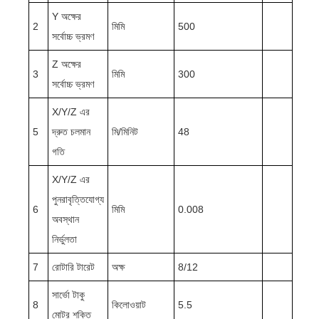
Y অক্ষের
2
মিমি
500
সর্বোচ্চ ভ্রমণ
Z অক্ষের
3
মিমি
300
সর্বোচ্চ ভ্রমণ
X/Y/Z এর
5
দ্রুত চলমান
মি/মিনিট
48
গতি
X/Y/Z এর
পুনরাবৃত্তিযোগ্য
6
মিমি
0.008
অবস্থান
নির্ভুলতা
7
রোটারি টারেট
অক্ষ
8/12
সার্ভো টাকু
8
কিলোওয়াট
5.5
মোটর শক্তি