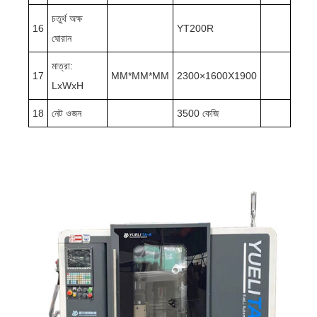
চতুর্থ অক্ষ
16
YT200R
ঘোরান
মাত্রা:
17
MM*MM*MM
2300×1600X1900
LxWxH
18
নেট ওজন
3500 কেজি