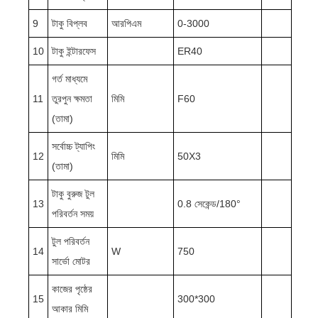
9
টাকু বিপ্লব
আরপিএম
0-3000
10
টাকু ইন্টারফেস
ER40
গর্ত মাধ্যমে
11
তুরপুন ক্ষমতা
মিমি
F60
(তামা)
সর্বোচ্চ ট্যাপিং
12
মিমি
50X3
(তামা)
টাকু বুরুজ টুল
13
0.8 সেকেন্ড/180°
পরিবর্তন সময়
টুল পরিবর্তন
14
W
750
সার্ভো মোটর
কাজের পৃষ্ঠের
15
300*300
আকার মিমি