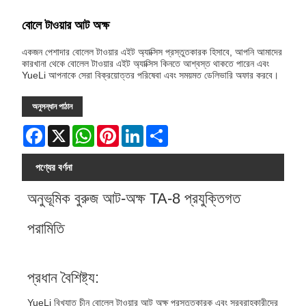
বোলে টাওয়ার আট অক্ষ
একজন পেশাদার বোলেল টাওয়ার এইট অ্যাক্সিস প্রস্তুতকারক হিসাবে, আপনি আমাদের
কারখানা থেকে বোলেল টাওয়ার এইট অ্যাক্সিস কিনতে আশ্বস্ত থাকতে পারেন এবং
YueLi আপনাকে সেরা বিক্রয়োত্তর পরিষেবা এবং সময়মত ডেলিভারি অফার করবে।
অনুসন্ধান পাঠান
Facebook
X
WhatsApp
Pinterest
LinkedIn
Share
পণ্যের বর্ণনা
অনুভূমিক বুরুজ আট-অক্ষ TA-8 প্রযুক্তিগত
পরামিতি
প্রধান বৈশিষ্ট্য:
YueLi বিখ্যাত চীন বোলেল টাওয়ার আট অক্ষ প্রস্তুতকারক এবং সরবরাহকারীদের