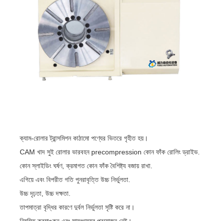
ক্যাম-রোলার ট্রান্সমিশন কাঠামো পণ্যের ভিতরে গৃহীত হয়।
CAM খাদ সুই রোলার ভারবহন precompression কোন ফাঁক রোলিং ড্রাইভ.
কোন স্লাইডিং ঘর্ষণ, ক্রমাগত কোন ফাঁক বৈশিষ্ট্য বজায় রাখা.
এগিয়ে এবং বিপরীত গতি পুনরাবৃত্তি উচ্চ নির্ভুলতা.
উচ্চ দৃঢ়তা, উচ্চ দক্ষতা.
তাপমাত্রা বৃদ্ধির কারণে দুর্বল নির্ভুলতা সৃষ্টি করে না।
নিয়মিত ক্রমাঙ্কন এবং সামঞ্জস্যের প্রয়োজন নেই।