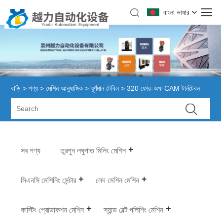
বাংলা ভাষার
বাড়ি
>
পণ্য
>
মেশিন আনুষাঙ্গিক
>
ঘূর্ণমান টেবিল
> 320 ফোর-অক্ষ CAM টার্নটেবল
সব পণ্য
তুরপুন লঘুপাত মিলিং মেশিন
সিএনসি মেশিনিং সেন্টার
লেদ মেশিন মেশিন
কাস্টিং প্রোডাকশন মেশিন
স্যান্ড বেল্ট পলিশিং মেশিন