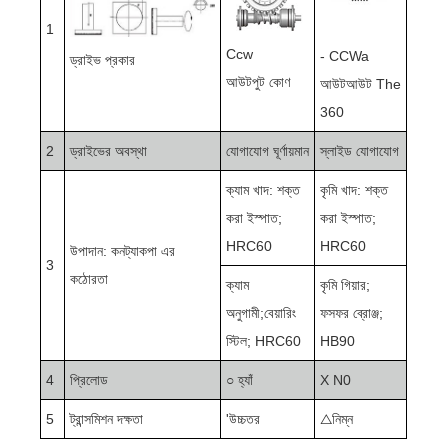
1
Ccw
- CCWa
ড্রাইভ প্রকার
আউটপুট কোণ
আউটআউট The
360
2
ড্রাইভের অবস্থা
যোগাযোগ ঘূর্ণায়মান
স্লাইড যোগাযোগ
ক্যাম খাদ: শক্ত
কৃমি খাদ: শক্ত
করা ইস্পাত;
করা ইস্পাত;
HRC60
HRC60
উপাদান: কনট্যাকপা এর
3
কঠোরতা
ক্যাম
কৃমি গিয়ার;
অনুগামী;বেয়ারিং
ফসফর ব্রোঞ্জ;
স্টিল; HRC60
HB90
4
প্রিলোড
○ হ্যাঁ
X N0
5
ট্রান্সমিশন দক্ষতা
'উচ্চতর
△নিম্ন