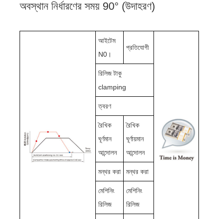
অবস্থান নির্ধারণের সময় 90° (উদাহরণ)
আইটেম
প্রতিযোগী
N0।
রিলিজ টাকু
clamping
ত্বরণ
রৈখিক
রৈখিক
ঘূর্ণমান
ঘূর্ণায়মান
আন্দোলন
আন্দোলন
মন্থর করা
মন্থর করা
মেশিনিং
মেশিনিং
রিলিজ
রিলিজ