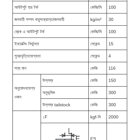
আউটপুট হার টর্ক
কেজি/মি
100
জলবাহী সম্পদ বায়ুসংক্রান্ত/জলবাহী
kg/m²
30
ব্রেক এ আউটপুট টর্ক
কেজি/মি
100
ইনডেক্সিং নির্ভুলতা
সেকেন্ড
15
পুনরাবৃত্তিযোগ্যতা
সেকেন্ড
4
পন্য মান
কেজি
116
উল্লম্ব
কেজি
150
অনুমোদনযোগ্য
অনুভূমিক
কেজি
300
ওজন
উল্লম্ব tailstock
কেজি
300
↓F
kgf-মি
2000
F*L