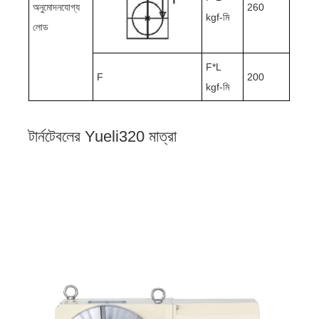
অনুমোদনযোগ্য
260
kgf-মি
লোড
F*L
F
200
kgf-মি
টার্নটেবলের Yueli320 মাত্রা