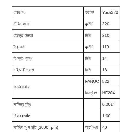
কোড নং
ইউনিট
Yueli320
টেবিল ব্যাস
φমিমি
320
কেন্দ্রের উচ্চতা
মিমি
210
টাকু গর্ত
φমিমি
110
টি স্লট প্রস্থ
মিমি
14
গাইড কী প্রস্থ
মিমি
18
FANUC
b22
সার্ভো মোটর
মিতসুবিশ
HF204
সর্বনিম্ন বৃদ্ধি
0.001°
গিয়ার ratic
1:60
সর্বাধিক ঘূর্ণন গতি (3000 rpm)
আরপিএম
40