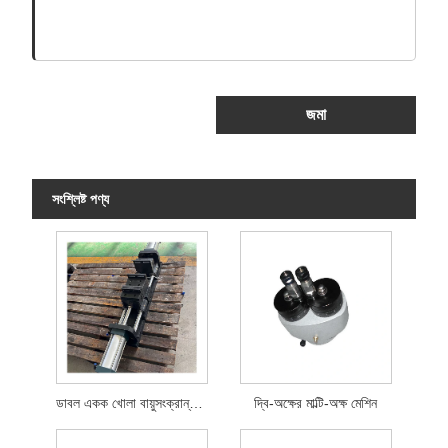
জমা
সংশ্লিষ্ট পণ্য
ডাবল একক খোলা বায়ুসংক্রান্ত ফ্ল্যাট ভাইস
দ্বি-অক্ষের মাল্টি-অক্ষ মেশিন