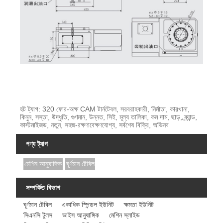
হট ট্যাগ: 320 ফোর-অক্ষ CAM টার্নটেবল, সরবরাহকারী, নির্মাতা, কারখানা,
কিনুন, সস্তা, উদ্ধৃতি, গুণমান, উন্নত, সিই, মূল্য তালিকা, কম দাম, ছাড়, ব্র্যান্ড,
কাস্টমাইজড, নতুন, সহজ-রক্ষণাবেক্ষণযোগ্য, সর্বশেষ বিক্রি, অভিনব
পণ্য ট্যাগ
মেশিন আনুষাঙ্গিক
ঘূর্ণমান টেবিল
সম্পর্কিত বিভাগ
ঘূর্ণমান টেবিল
একাধিক স্পিন্ডল ইউনিট
ক্ষমতা ইউনিট
সিএনসি টুলস
ভাইস আনুষাঙ্গিক
মেশিন স্লাইড