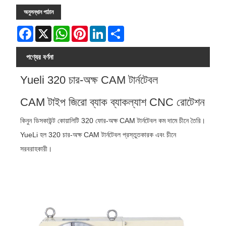
অনুসন্ধান পাঠান
Facebook
X
WhatsApp
Pinterest
LinkedIn
Share
পণ্যের বর্ণনা
Yueli 320 চার-অক্ষ CAM টার্নটেবল
CAM টাইপ জিরো ব্যাক ব্যাকল্যাশ CNC রোটেশন
কিনুন ডিসকাউন্ট কোয়ালিটি 320 ফোর-অক্ষ CAM টার্নটেবল কম দামে চীনে তৈরি।
YueLi হল 320 চার-অক্ষ CAM টার্নটেবল প্রস্তুতকারক এবং চীনে
সরবরাহকারী।